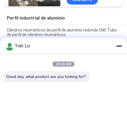
Perfil industrial de aluminio
Cilindros neumáticos de perfil de aluminio redondo CNC Tubo
de perfil de cilindros neumáticos
Yuki Lu
El cuadrado forma los perfiles de aluminio de alta calidad de la
protuberancia para las puertas/Windows
Torneado de aluminio negro del CNC y el trabajar a máquina de
10:19 AM
aluminio de encargo del CNC del tubo de las piezas de metal
que muele
Good day, what product are you looking for?
Categorías Populares
Todos
Servicios De 
Refugio De Aluminio
Fabricación
Sistemas De 
Revestimiento De 
Barandillas De 
Paredes De Aluminio