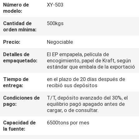
DE
Número de
XY-503
modelo:
LA
Cantidad de
500kgs
FÁBRICA
orden mínima:
Precio:
Negociable
CONTROL
DE
Detalles de
El EP empapela, película de
empaquetado:
encogimiento, papel de Kraft, según
CALIDAD
estándar que embala de la exportació
Tiempo de
en el plazo de 20 días después de
ÉNTRENOS
entrega:
recibió sus depósitos
EN
Condiciones de
T/T, depósito avanzado del 30%, el
pago:
equilibrio pagó apagado antes de
CONTACTO
cargar, o de consultar.
CON
Capacidad de
6500tons por mes
la fuente:
NOTICIAS