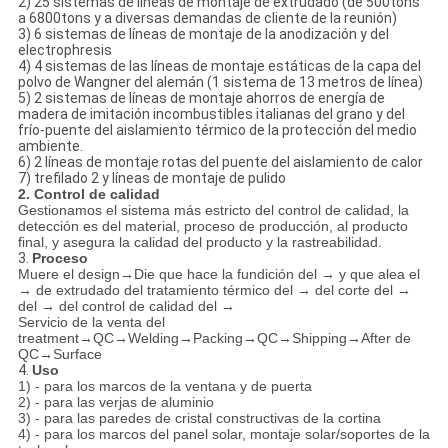
2) 25 sistemas de líneas de montaje de extrudado (de 500tons
a 6800tons y a diversas demandas de cliente de la reunión)
3) 6 sistemas de líneas de montaje de la anodización y del
electrophresis
4) 4 sistemas de las líneas de montaje estáticas de la capa del
polvo de Wangner del alemán (1 sistema de 13 metros de línea)
5) 2 sistemas de líneas de montaje ahorros de energía de
madera de imitación incombustibles italianas del grano y del
frío-puente del aislamiento térmico de la protección del medio
ambiente.
6) 2 líneas de montaje rotas del puente del aislamiento de calor
7) trefilado 2 y líneas de montaje de pulido
2. Control de calidad
Gestionamos el sistema más estricto del control de calidad, la
detección es del material, proceso de producción, al producto
final, y asegura la calidad del producto y la rastreabilidad.
3.
Proceso
Muere el design→Die que hace la fundición del → y que alea el
→ de extrudado del tratamiento térmico del → del corte del →
del → del control de calidad del →
Servicio de la venta del
treatment→QC→Welding→Packing→QC→Shipping→After de
QC→Surface
4.
Uso
1) - para los marcos de la ventana y de puerta
2) - para las verjas de aluminio
3) - para las paredes de cristal constructivas de la cortina
4) - para los marcos del panel solar, montaje solar/soportes de la