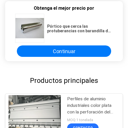
Obtenga el mejor precio por
Pórtico que cerca las
protuberancias con barandilla de
aluminio arquitectónicas, perfiles
del aluminio de la capa del polvo
Continuar
Productos principales
Perfiles de aluminio
industriales color plata
con la perforación del
CNC
MOQ:1 tonelada
CONTACTO