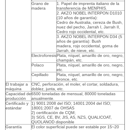
Grano de
1. Papel de imprenta italiano de la
madera
transferencia de MENPHIS.
2. AKZO NOBEL INTERPON D1010
(10 años de garantía):
Cedro de Australia, cereza de Bush,
nuez del pecho, Jarrah I, Jarrah II,
Cedro rojo occidental, etc.
3. AKZO NOBEL INTERPON D34 (5
años de garantía): Bush
madera, rojo occidental, goma de
Jarrah, de nieve, etc.
Electroforesis
Plata, níquel, amarillo de oro, negro,
champán, etc.
Polaco
Plata, níquel, amarillo de oro, negro,
etc.
Cepillado
Plata, níquel, amarillo de oro, negro,
bronce, etc.
El trabajar a
CNC, perforación, el moler, el cortar, soldadura,
máquina
doblez, junta, etc.
Capacidad de
6500 toneladas de mensual, 80000 toneladas
producción
anualmente.
Certificado y
1) 9001:2008 del ISO; 14001:2004 del ISO;
estándar
18001:2007 de OHSAS
2) certificación de CQM;
3) SGS, CE, BV, JIS, AS, NZS, QUALICOAT,
QUOLANOD disponible
Garantía
El color superficial puede ser estable por 15~20