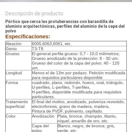
Descripción de producto
Pórtico que cerca las protuberancias con barandilla de
aluminio arquitectónicas, perfiles del aluminio de la capa del
polvo
Especificaciones:
Aleación
6005,6063,6061, etc.
Genio
T3-T8
Grueso
El general perfila grueso: 0,7 - 10,0 milímetros;
Grueso anodizado de la protección: 8 - 30 um;
Grueso del color de la capa del polvo: 40 - 120
um.
Longitud
Menos el de 13m por pedazo. Petición modificada
para requisitos particulares disponible
Forma
cuadrado, plano, redondo, hueco, oval, triángulo,
U-perfiles, L-perfiles, T-perfiles,
H-perfiles, disponible modificada para requisitos
particulares.
Tratamiento
El final del molino, anodizado, pulveriza revestido,
superficial
electroforesis, grano de madera, madera,
Pintura de PVDF, pulimento, cepillado.
Color
Anodización
Plata, bronce, champán, titanio,
níquel, amarillo de oro, etc.
Capa del
Blanco, negro, de bronce, gris,
polvo
verde, etc.