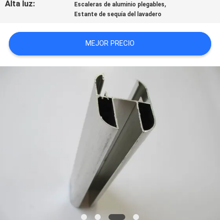
Alta luz:
,
Escaleras de aluminio plegables
Estante de sequía del lavadero
PIDA
UNA
MEJOR PRECIO
CITA
MAPA
DEL
SITIO
PRIVACY
POLICY