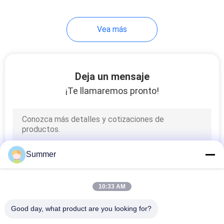
140
Vea más
perfiles de aluminio
de la protuberancia
Deja un mensaje
¡Te llamaremos pronto!
498
Perfil industrial de
Summer
aluminio
10:33 AM
Good day, what product are you looking for?