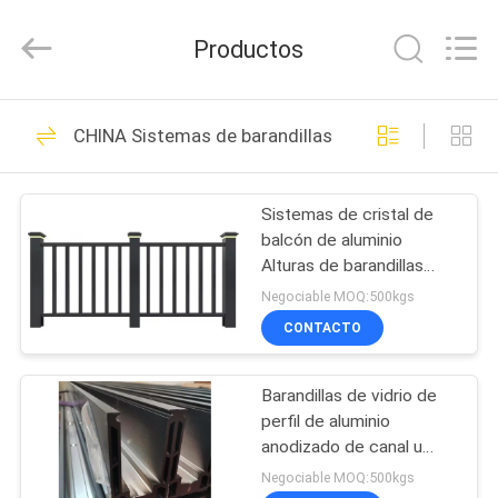
2026
KALU
INDUSTRY.
Productos
All
Rights
Reserved.
HOGAR
214
CHINA Sistemas de barandillas de aluminio
Servicios de
PRODUCTOS
fabricación
Sistemas de cristal de
balcón de aluminio
VR
Alturas de barandillas
SHOW
Instalar muros de terraza
Negociable MOQ:500kgs
de terraza de porche
CONTACTO
10
SOBRE
Barandillas de vidrio de
NOSOTROS
Refugio de aluminio
perfil de aluminio
anodizado de canal u
VIAJE
para arquitectura
Negociable MOQ:500kgs