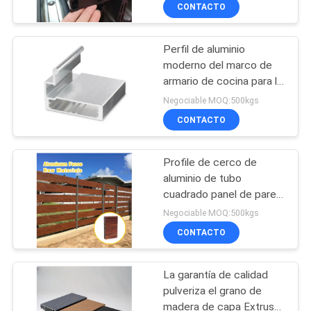
DE
CONTACTO
LA
Perfil de aluminio
FÁBRICA
31
moderno del marco de
armario de cocina para la
Sistemas de
CONTROL
manija de los muebles de
Negociable MOQ:500kgs
barandillas de
la cocina
DE
CONTACTO
aluminio
CALIDAD
Profile de cerco de
aluminio de tubo
ÉNTRENOS
cuadrado panel de pared
47
de molde listo China
EN
Negociable MOQ:500kgs
Fuente de suministro de
Revestimiento de
CONTACTO
CONTACTO
fábrica
CON
paredes de aluminio
La garantía de calidad
pulveriza el grano de
NOTICIAS
madera de capa Extrus