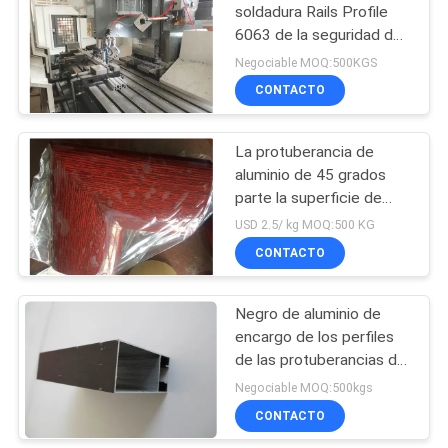
soldadura Rails Profile
6063 de la seguridad de
92
las escaleras - T5
Negociable MOQ:500KGS
Tubo de aluminio
CONTACTO
7075
La protuberancia de
aluminio de 45 grados
parte la superficie de
madera del color de la
USD 2.5/ kg MOQ:500 KG
barandilla de la soldadura
CONTACTO
145
para el buque y el barco
sello mecánico de
Negro de aluminio de
encargo de los perfiles
la bomba
de las protuberancias de
la verja exterior de la
Negociable MOQ:500kgs
cerca pintado
CONTACTO