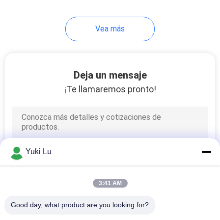
silicona para el
almacenamiento de
140
bebidas
Vea más
perfiles de aluminio
de la protuberancia
Deja un mensaje
¡Te llamaremos pronto!
498
Perfil industrial de
Yuki Lu
aluminio
3:41 AM
Good day, what product are you looking for?