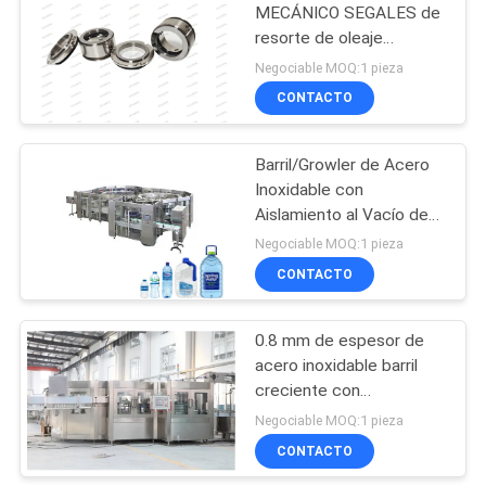
MECÁNICO SEGALES de
resorte de oleaje
92
montados en anillo O
Negociable MOQ:1 pieza
Tubo de aluminio
CONTACTO
7075
Barril/Growler de Acero
Inoxidable con
Aislamiento al Vacío de
Doble Pared, Retención
Negociable MOQ:1 pieza
de Presión de Hasta 30
CONTACTO
145
PSI y Tapa de Rosca con
Sello de Silicona
sello mecánico de
0.8 mm de espesor de
acero inoxidable barril
la bomba
creciente con
aislamiento al vacío de
Negociable MOQ:1 pieza
doble pared y tapa de
CONTACTO
tornillo con sello de