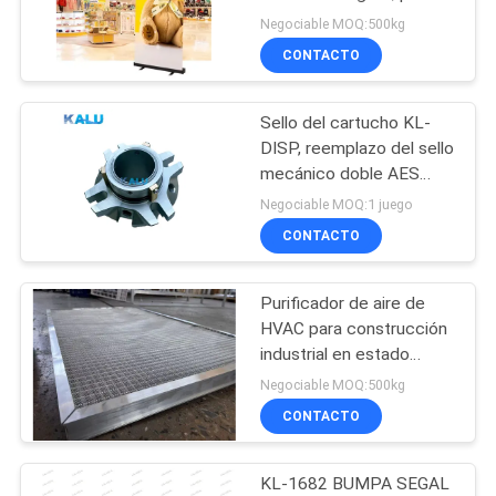
exposiciones
Negociable MOQ:500kg
comerciales, eventos y
CONTACTO
PIDA
promociones
72
UNA
Recintos de
Sello del cartucho KL-
CITA
DISP, reemplazo del sello
aluminio
mecánico doble AES
DISP
MAPA
Negociable MOQ:1 juego
CONTACTO
DEL
SITIO
Purificador de aire de
173
HVAC para construcción
Disipador de calor
PRIVACY
industrial en estado
nuevo Cuadro de aluminio
Negociable MOQ:500kg
POLICY
de aluminio
malla metálica pre-filtro
CONTACTO
filtro lavable
KL-1682 BUMPA SEGAL