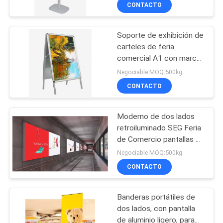
DE
CONTACTO
LA
Soporte de exhibición de
FÁBRICA
31
carteles de feria
comercial A1 con marco
Sistemas de
CONTROL
de doble cara de aluminio
Negociable MOQ:500kg
barandillas de
barato personalizado
DE
CONTACTO
aluminio
CALIDAD
Moderno de dos lados
retroiluminado SEG Feria
ÉNTRENOS
de Comercio pantallas de
47
pared LED caja de luz
EN
Negociable MOQ:500kg
para la exhibición stand
Revestimiento de
CONTACTO
CONTACTO
de exposición
CON
paredes de aluminio
Banderas portátiles de
dos lados, con pantalla
NOTICIAS
de aluminio ligero, para