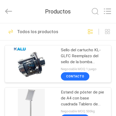
2026
KALU
INDUSTRY.
Productos
All
Rights
Reserved.
HOGAR
209
Todos los productos
Servicios de
PRODUCTOS
fabricación
Sello del cartucho KL-
GLFC Reemplazo del
VR
sello de la bomba
SHOW
Grundfos Sello mecánico
Negociable MOQ:1 juego
estándar de 20-120 mm
CONTACTO
10
SOBRE
Estand de póster de pie
NOSOTROS
Refugio de aluminio
de A4 con base
cuadrada Tablero de
VIAJE
menú publicitario
Negociable MOQ:500kg