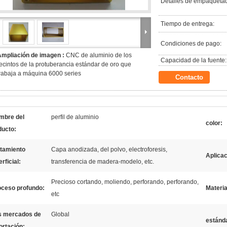
Detalles de empaqueta
Tiempo de entrega:
Condiciones de pago:
Ampliación de imagen :
CNC de aluminio de los
Capacidad de la fuente:
ecintos de la protuberancia estándar de oro que
rabaja a máquina 6000 series
Contacto
mbre del
perfil de aluminio
color:
ducto:
atamiento
Capa anodizada, del polvo, electroforesis,
Aplicac
rficial:
transferencia de madera-modelo, etc.
Precioso cortando, moliendo, perforando, perforando,
oceso profundo:
Materia
etc
s mercados de
Global
estánd
ortación: