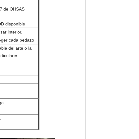
007 de OHSAS
D disponible
ar interior.
teger cada pedazo
le del arte o la
rticulares
.
ga.
.