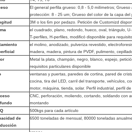
ueso
El general perfila grueso: 0,8 - 5,0 milímetros; Grueso
protección: 8 - 25 um; Grueso del color de la capa del
ngitud
3M o los 6m por pedazo. Petición de Customizd dispon
rma
el cuadrado, plano, redondo, hueco, oval, triángulo, U-p
T-perfiles, H-perfiles, modificó disponible para requisit
tamiento
el molino, anodizado, pulveriza revestido, electrofores
erficial
madera, madera, pintura de PVDF, pulimento, cepillad
or
Metal la plata, champán, negro, blanco, espejo, petici
requisitos particulares disponible
o
ventanas y puertas, paredes de cortina, pared de crist
cocina, tira del LED, carril del transporte, vehículos, 
motor, máquina, tienda, solar. Perfil industrial, perfil d
oceso
CNC, perforación, moliendo, cortando, soldando con a
ofundo
montando
Q
500kgs para cada artículo
pacidad de
6500 toneladas de mensual, 80000 toneladas anualme
oducción