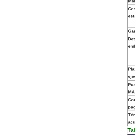
Ma
Cer
est
Gar
Det
emb
Pla
eje
Pue
MA
Co
pa
Tér
ac
Tal