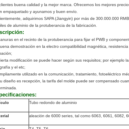
 clientes buena calidad y la mejor marca. Ofrecemos los mejores precio
n empaquetado y ayunamos y buen envío.
ientemente, adquirimos SAPA (Jiangyin) por más de 300.000.000 RMB 
iles de aluminio de la protuberancia de la fabricación.
scripción:
anuras en el recinto de la protuberancia para fijar el PWB y component
uena demostración en la electro compatibilidad magnética, resistencia 
pación;
ierta modificación se puede hacer según sus requisitos; por ejemplo la p
grafía y el etc;
mpliamente utilizado en la comunicación, tratamiento, fotoeléctrico mé
u diseño es recepción, la tarifa del molde puede ser compensado cuan
erminada.
pecificaciones:
ículo
Tubo redondo de aluminio
erial
aleación de 6000 series, tal como 6063, 6061, 6082, 6
nio
T4, T5, T6