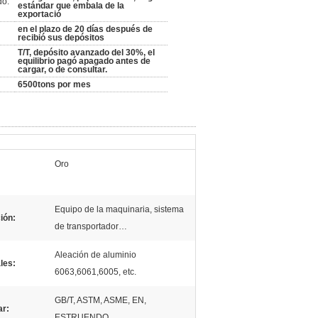
do:
estándar que embala de la
exportació
en el plazo de 20 días después de
recibió sus depósitos
T/T, depósito avanzado del 30%, el
equilibrio pagó apagado antes de
cargar, o de consultar.
6500tons por mes
Oro
Equipo de la maquinaria, sistema
ión:
de transportador…
Aleación de aluminio
les:
6063,6061,6005, etc.
GB/T, ASTM, ASME, EN,
ar:
ESTRUENDO