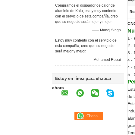
Compramos el disipador de calor de
aluminio de Kalu, estoy muy contento
Res
con el servicio de esta compañía, creo
que su negocio será mejor y mejor.
CNC
Nu
—— Manoj Singh
1 - 
Estoy muy contento con el servicio de
2 -
esta compañía, creo que su negocio
será mejor y mejor.
3 -
—— Mohamed Rebai
4 -
4 -
5 -
Estoy en línea para chatear
Pe
ahora
Est
de l
Est
indu
alu
gra
Ten