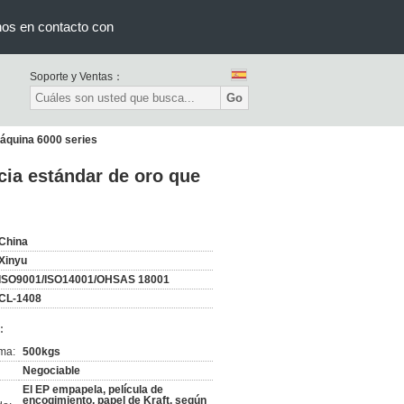
nos en contacto con
Soporte y Ventas：
Go
máquina 6000 series
cia estándar de oro que
China
Xinyu
ISO9001/ISO14001/OHSAS 18001
CL-1408
:
ma:
500kgs
Negociable
El EP empapela, película de
encogimiento, papel de Kraft, según