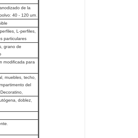
 anodizado de la
 polvo: 40 - 120 um.
ible
erfiles, L-perfiles,
os particulares
is, grano de
o
ón modificada para
al, muebles, techo,
compartimento del
e Decoratino,
utógena, doblez,
nte.