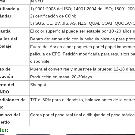
rca
XINYU
tificado y
1) 9001:2008 del ISO; 14001:2004 del ISO; 18001:2
ándar
2) certificación de CQM;
3) SGS, CE, BV, JIS, AS, NZS, QUALICOAT, QUOLANO
antía
El color superficial puede ser estable por 10~20 años us
alles del
Dentro de: embalado con la película plástica para pro
alaje
Fuera de: Abrigo a ser paquetes por el papel impermeab
película de EPE. Petición modificada para requisitos pa
disponible
zo de
Muera el convertirse y muestree la prueba: 12-18 días
cución
Producción en masa: 20-30days.
rto del
Shangai
NDO
ndiciones de
T/T el 30% para el depósito, balanza antes de la entre
go
minos del
Carga por el peso real final o dibujando el peso teórico
uerdo
ler: