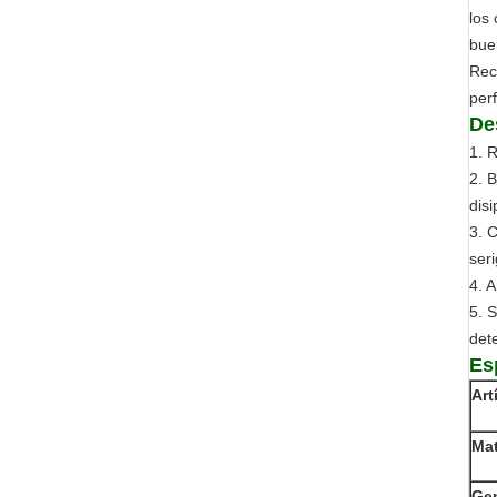
los
bue
Rec
perf
De
1.
R
2.
B
disi
3.
C
seri
4.
A
5.
S
det
Es
Art
Mat
Ge