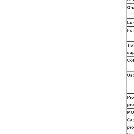
Gr
Lo
Fo
Tra
sup
Col
Us
Pr
pr
MO
Ca
pr