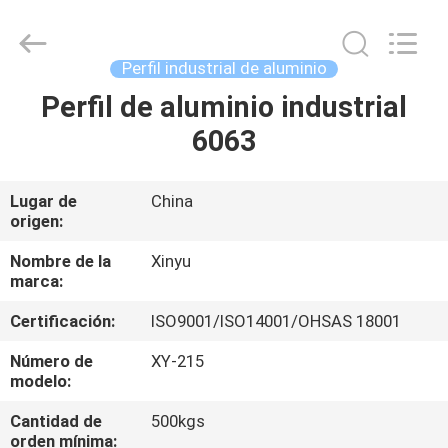
2026
KALU
INDUSTRY.
All
Rights
Perfil industrial de aluminio
Reserved.
Perfil de aluminio industrial
HOGAR
6063
PRODUCTOS
Lugar de
China
origen:
VR
SHOW
Nombre de la
Xinyu
marca:
Certificación:
ISO9001/ISO14001/OHSAS 18001
SOBRE
NOSOTROS
Número de
XY-215
modelo:
Cantidad de
500kgs
VIAJE
orden mínima: