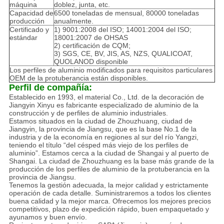
máquina
doblez, junta, etc.
Capacidad de
6500 toneladas de mensual, 80000 toneladas
producción
anualmente.
Certificado y
1) 9001:2008 del ISO; 14001:2004 del ISO;
estándar
18001:2007 de OHSAS
2) certificación de CQM;
3) SGS, CE, BV, JIS, AS, NZS, QUALICOAT,
QUOLANOD disponible
Los perfiles de aluminio modificados para requisitos particulares
OEM de la protuberancia están disponibles.
Perfil de compañía:
Establecido en 1993, el material Co., Ltd. de la decoración de
Jiangyin Xinyu es fabricante especializado de aluminio de la
construcción y de perfiles de aluminio industriales.
Estamos situados en la ciudad de Zhouzhuang, ciudad de
Jiangyin, la provincia de Jiangsu, que es la base No.1 de la
industria y de la economía en regiones al sur del río Yangzi,
teniendo el título “del césped más viejo de los perfiles de
aluminio”. Estamos cerca a la ciudad de Shangai y al puerto de
Shangai. La ciudad de Zhouzhuang es la base más grande de la
producción de los perfiles de aluminio de la protuberancia en la
provincia de Jiangsu.
Tenemos la gestión adecuada, la mejor calidad y estrictamente
operación de cada detalle. Suministraremos a todos los clientes
buena calidad y la mejor marca. Ofrecemos los mejores precios
competitivos, plazo de expedición rápido, buen empaquetado y
ayunamos y buen envío.