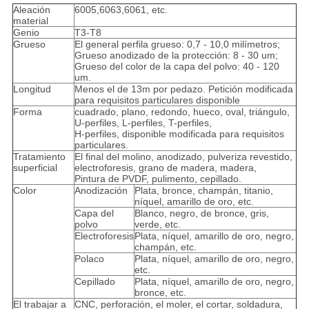
Aleación
6005,6063,6061, etc.
material
Genio
T3-T8
Grueso
El general perfila grueso: 0,7 - 10,0 milímetros;
Grueso anodizado de la protección: 8 - 30 um;
Grueso del color de la capa del polvo: 40 - 120
um.
Longitud
Menos el de 13m por pedazo. Petición modificada
para requisitos particulares disponible
Forma
cuadrado, plano, redondo, hueco, oval, triángulo,
U-perfiles, L-perfiles, T-perfiles,
H-perfiles, disponible modificada para requisitos
particulares.
Tratamiento
El final del molino, anodizado, pulveriza revestido,
superficial
electroforesis, grano de madera, madera,
Pintura de PVDF, pulimento, cepillado.
Color
Anodización
Plata, bronce, champán, titanio,
níquel, amarillo de oro, etc.
Capa del
Blanco, negro, de bronce, gris,
polvo
verde, etc.
Electroforesis
Plata, níquel, amarillo de oro, negro,
champán, etc.
Polaco
Plata, níquel, amarillo de oro, negro,
etc.
Cepillado
Plata, níquel, amarillo de oro, negro,
bronce, etc.
El trabajar a
CNC, perforación, el moler, el cortar, soldadura,