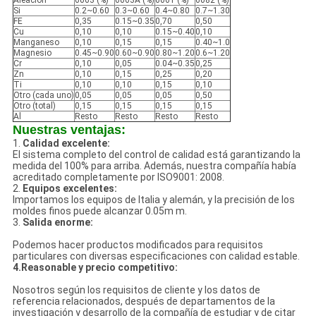
Aleación
6063 (%)
6063A (%)
6061 (%)
6082 (%)
Si
0.2~0.60
0.3~0.60
0.4~0.80
0.7~1.30
FE
0,35
0.15~0.35
0,70
0,50
Cu
0,10
0,10
0.15~0.40
0,10
Manganeso
0,10
0,15
0,15
0.40~1.0
Magnesio
0.45~0.90
0.60~0.90
0.80~1.20
0.6~1.20
Cr
0,10
0,05
0.04~0.35
0,25
Zn
0,10
0,15
0,25
0,20
Ti
0,10
0,10
0,15
0,10
Otro (cada uno)
0,05
0,05
0,05
0,50
Otro (total)
0,15
0,15
0,15
0,15
Al
Resto
Resto
Resto
Resto
Nuestras ventajas:
1.
Calidad excelente:
El sistema completo del control de calidad está garantizando la
medida del 100% para arriba. Además, nuestra compañía había
acreditado completamente por ISO9001: 2008.
2.
Equipos excelentes:
Importamos los equipos de Italia y alemán, y la precisión de los
moldes finos puede alcanzar 0.05m m.
3.
Salida enorme:
Podemos hacer productos modificados para requisitos
particulares con diversas especificaciones con calidad estable.
4.Reasonable y precio competitivo:
Nosotros según los requisitos de cliente y los datos de
referencia relacionados, después de departamentos de la
investigación y desarrollo de la compañía de estudiar y de citar