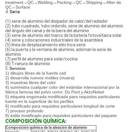
treatment→QC→Welding→Packing→QC→Shipping→After de
QC→Surface
4.
Serie
(1) serie de aluminio del disipador de calor/del radiador
(2) tubo cuadrado, tubo redondo, serie de aluminio del aluminio
del ángulo del canal y de la barra del aluminio
(3) serie de aluminio del marco de la batería fotovoltaica solar
(4) serie y colocaciones industriales de la asamblea
(5) línea de desplazamiento eléctrica serie
(6) la puerta y la ventana de aluminio, adornan la serie de
aluminio
(7) perfil de aluminio para solar/cocina
(8) T-ranura de aluminio
5.
Servicio
1) dibujos libres de la fuente cad
2) desarrolla nuevos moldes (muera)
3) muestras libres del color
4) suministra cualquier color del estándar internacional por la
fábrica famosa del polvo como: Du Pont y AkzoNobel
5) etiqueta engomada modificada para requisitos particulares
fuente en la superficie de los perfiles
6) modificado para requisitos particulares longitud de corte
7) proceso profundo
8) estilo modificado para requisitos particulares del paquete
COMPOSICIÓN QUÍMICA:
Composición química de la aleación de aluminio