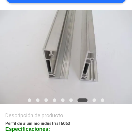
PIDA
UNA
CITA
MAPA
DEL
SITIO
PRIVACY
POLICY
Descripción de producto
Perfil de aluminio industrial 6063
Especificaciones: