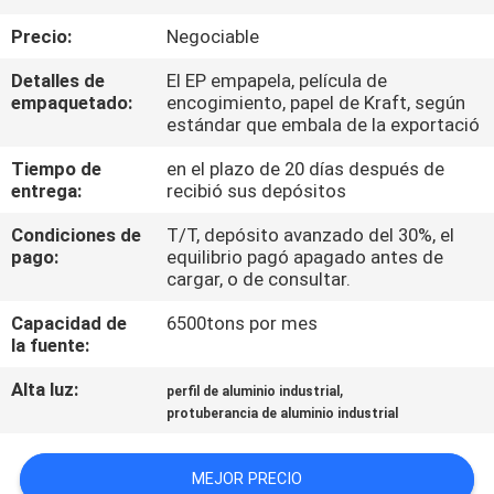
DE
Precio:
Negociable
LA
Detalles de
El EP empapela, película de
FÁBRICA
empaquetado:
encogimiento, papel de Kraft, según
estándar que embala de la exportació
CONTROL
Tiempo de
en el plazo de 20 días después de
entrega:
recibió sus depósitos
DE
CALIDAD
Condiciones de
T/T, depósito avanzado del 30%, el
pago:
equilibrio pagó apagado antes de
cargar, o de consultar.
ÉNTRENOS
Capacidad de
6500tons por mes
EN
la fuente:
CONTACTO
Alta luz:
,
perfil de aluminio industrial
CON
protuberancia de aluminio industrial
MEJOR PRECIO
NOTICIAS