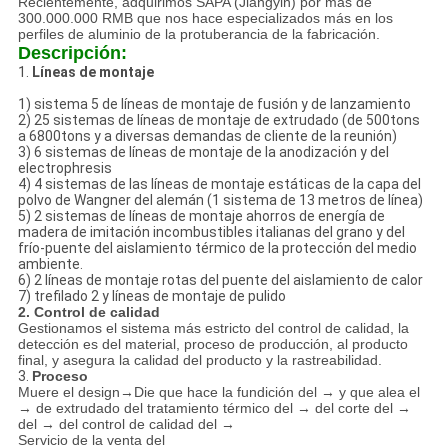
Recientemente, adquirimos SAPA (Jiangyin) por más de
300.000.000 RMB que nos hace especializados más en los
perfiles de aluminio de la protuberancia de la fabricación.
Descripción:
1.
Líneas de montaje
1) sistema 5 de líneas de montaje de fusión y de lanzamiento
2) 25 sistemas de líneas de montaje de extrudado (de 500tons
a 6800tons y a diversas demandas de cliente de la reunión)
3) 6 sistemas de líneas de montaje de la anodización y del
electrophresis
4) 4 sistemas de las líneas de montaje estáticas de la capa del
polvo de Wangner del alemán (1 sistema de 13 metros de línea)
5) 2 sistemas de líneas de montaje ahorros de energía de
madera de imitación incombustibles italianas del grano y del
frío-puente del aislamiento térmico de la protección del medio
ambiente.
6) 2 líneas de montaje rotas del puente del aislamiento de calor
7) trefilado 2 y líneas de montaje de pulido
2. Control de calidad
Gestionamos el sistema más estricto del control de calidad, la
detección es del material, proceso de producción, al producto
final, y asegura la calidad del producto y la rastreabilidad.
3.
Proceso
Muere el design→Die que hace la fundición del → y que alea el
→ de extrudado del tratamiento térmico del → del corte del →
del → del control de calidad del →
Servicio de la venta del