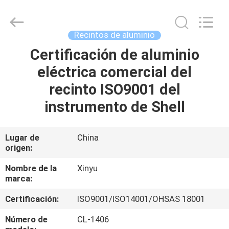
2026
KALU
INDUSTRY.
All
Rights
Recintos de aluminio
Reserved.
Certificación de aluminio
HOGAR
eléctrica comercial del
PRODUCTOS
recinto ISO9001 del
instrumento de Shell
VR
SHOW
Lugar de
China
origen:
SOBRE
Nombre de la
Xinyu
marca:
NOSOTROS
Certificación:
ISO9001/ISO14001/OHSAS 18001
VIAJE
Número de
CL-1406