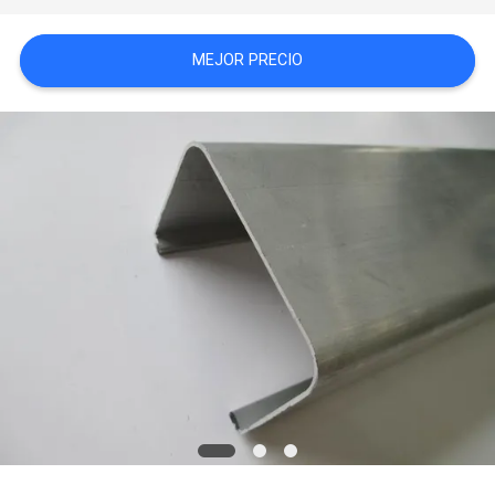
PIDA
MEJOR PRECIO
UNA
CITA
MAPA
DEL
SITIO
PRIVACY
POLICY