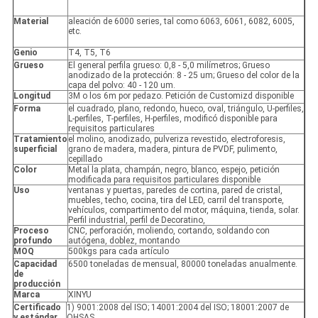
Material
aleación de 6000 series, tal como 6063, 6061, 6082, 6005,
etc.
Genio
T4, T5, T6
Grueso
El general perfila grueso: 0,8 - 5,0 milímetros; Grueso
anodizado de la protección: 8 - 25 um; Grueso del color de la
capa del polvo: 40 - 120 um.
Longitud
3M o los 6m por pedazo. Petición de Customizd disponible
Forma
el cuadrado, plano, redondo, hueco, oval, triángulo, U-perfiles,
L-perfiles, T-perfiles, H-perfiles, modificó disponible para
requisitos particulares
Tratamiento
el molino, anodizado, pulveriza revestido, electroforesis,
superficial
grano de madera, madera, pintura de PVDF, pulimento,
cepillado
Color
Metal la plata, champán, negro, blanco, espejo, petición
modificada para requisitos particulares disponible
Uso
ventanas y puertas, paredes de cortina, pared de cristal,
muebles, techo, cocina, tira del LED, carril del transporte,
vehículos, compartimento del motor, máquina, tienda, solar.
Perfil industrial, perfil de Decoratino,
Proceso
CNC, perforación, moliendo, cortando, soldando con
profundo
autógena, doblez, montando
MOQ
500kgs para cada artículo
Capacidad
6500 toneladas de mensual, 80000 toneladas anualmente.
de
producción
Marca
XINYU
Certificado
1) 9001:2008 del ISO; 14001:2004 del ISO; 18001:2007 de
y estándar
OHSAS