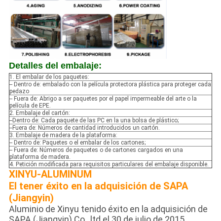
Detalles del embalaje:
1. El embalar de los paquetes:
-- Dentro de: embalado con la película protectora plástica para proteger cada
pedazo
-- Fuera de: Abrigo a ser paquetes por el papel impermeable del arte o la
película de EPE.
2. Embalaje del cartón:
--Dentro de: Cada paquete de las PC en la una bolsa de plástico;
--Fuera de: Números de cantidad introducidos un cartón.
3. Embalaje de madera de la plataforma:
-- Dentro de: Paquetes o el embalar de los cartones;
-- Fuera de: Números de paquetes o de cartones cargados en una
plataforma de madera.
4. Petición modificada para requisitos particulares del embalaje disponible.
XINYU-ALUMINUM
El tener éxito en la adquisición de SAPA
(Jiangyin)
Aluminio de Xinyu tenido éxito en la adquisición de
SAPA (Jiangyin) Co., ltd el 30 de julio de 2015.