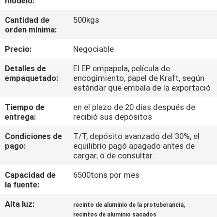
modelo:
DE
Cantidad de
500kgs
LA
orden mínima:
FÁBRICA
Precio:
Negociable
CONTROL
Detalles de
El EP empapela, película de
empaquetado:
encogimiento, papel de Kraft, según
DE
estándar que embala de la exportació
CALIDAD
Tiempo de
en el plazo de 20 días después de
entrega:
recibió sus depósitos
ÉNTRENOS
Condiciones de
T/T, depósito avanzado del 30%, el
pago:
equilibrio pagó apagado antes de
EN
cargar, o de consultar.
CONTACTO
Capacidad de
6500tons por mes
CON
la fuente:
Alta luz:
,
recinto de aluminio de la protuberancia
NOTICIAS
recintos de aluminio sacados