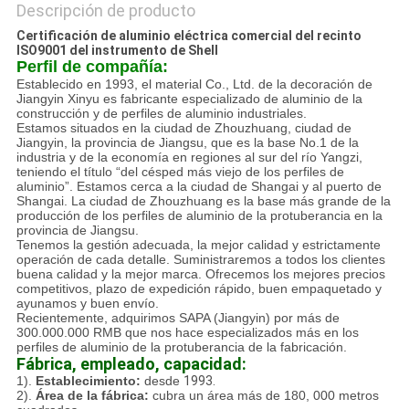
Descripción de producto
Certificación de aluminio eléctrica comercial del recinto
ISO9001 del instrumento de Shell
Perfil de compañía:
Establecido en 1993, el material Co., Ltd. de la decoración de
Jiangyin Xinyu es fabricante especializado de aluminio de la
construcción y de perfiles de aluminio industriales.
Estamos situados en la ciudad de Zhouzhuang, ciudad de
Jiangyin, la provincia de Jiangsu, que es la base No.1 de la
industria y de la economía en regiones al sur del río Yangzi,
teniendo el título “del césped más viejo de los perfiles de
aluminio”. Estamos cerca a la ciudad de Shangai y al puerto de
Shangai. La ciudad de Zhouzhuang es la base más grande de la
producción de los perfiles de aluminio de la protuberancia en la
provincia de Jiangsu.
Tenemos la gestión adecuada, la mejor calidad y estrictamente
operación de cada detalle. Suministraremos a todos los clientes
buena calidad y la mejor marca. Ofrecemos los mejores precios
competitivos, plazo de expedición rápido, buen empaquetado y
ayunamos y buen envío.
Recientemente, adquirimos SAPA (Jiangyin) por más de
300.000.000 RMB que nos hace especializados más en los
perfiles de aluminio de la protuberancia de la fabricación.
Fábrica, empleado, capacidad:
1).
Establecimiento:
desde
1993.
2).
Área de la fábrica:
cubra un área más de 180, 000 metros