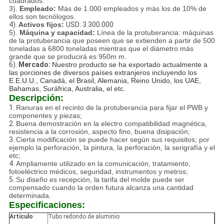
cuadrados.
3).
Empleado:
Más de 1.000 empleados y más los de 10% de
ellos son tecnólogos.
4).
Activos fijos:
USD: 3.300.000
5).
Máquina y capacidad:
Línea de la protuberancia: máquinas
de la protuberancia que poseen que se extienden a partir de 500
toneladas a 6800 toneladas mientras que el diámetro más
grande que se producirá es 950m m.
6).
Mercado:
Nuestro producto se ha exportado actualmente a
las porciones de diversos países extranjeros incluyendo los
E.E.U.U., Canadá, el Brasil, Alemania, Reino Unido, los UAE,
Bahamas, Suráfrica, Australia, el etc.
Descripción:
1.
Ranuras en el recinto de la protuberancia para fijar el PWB y
componentes y piezas;
2.
Buena demostración en la electro compatibilidad magnética,
resistencia a la corrosión, aspecto fino, buena disipación;
3.
Cierta modificación se puede hacer según sus requisitos; por
ejemplo la perforación, la pintura, la perforación, la serigrafía y el
etc;
4.
Ampliamente utilizado en la comunicación, tratamiento,
fotoeléctrico médicos, seguridad, instrumentos y metros;
5.
Su diseño es recepción, la tarifa del molde puede ser
compensado cuando la orden futura alcanza una cantidad
determinada.
Especificaciones:
Artículo
Tubo redondo de aluminio