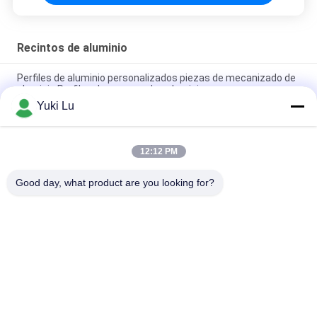
Recintos de aluminio
Perfiles de aluminio personalizados piezas de mecanizado de
aluminio Perfiles de carcasa de caluminio
Yuki Lu
Laser electrónico de la caja audio de la aleación de aluminio
que anodiza la caja audio
12:12 PM
Fabricación profesional de extrusión de perfiles de aleación
OEM
Good day, what product are you looking for?
Categorías Populares
Todos
Servicios De 
Refugio De Aluminio
Fabricación
Sistemas De 
Revestimiento De 
Barandillas De 
Paredes De Aluminio