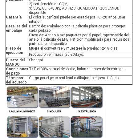
2) certificación de CQM;
3) SGS, CE, BV, JIS, AS, NZS, QUALICOAT, QUOLANOD
disponible
Garantía
El color superficial puede ser estable por 10~20 años usar
interior.
Detalles del
Dentro de: embalado con la película plástica para proteger
embalaje
cada pedazo
Fuera de: Abrigo a ser paquetes por el papel impermeable del
arte o la película de EPE. Petición modificada para requisitos
particulares disponible
Plazo de
Muera el convertirse y muestree la prueba: 12-18 días.
ejecución
Producción en masa: 20-30days.
Puerto del
Shangai
MANDO
Condiciones
T/T el 30% para el depósito, balanza antes de la entrega.
de pago
Términos
Carga por el peso real final o dibujando el peso teórico.
del acuerdo