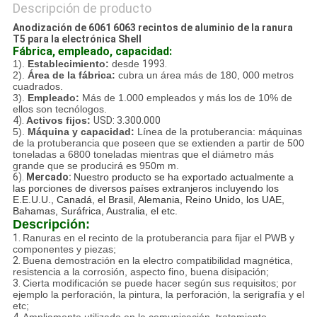
Descripción de producto
Anodización de 6061 6063 recintos de aluminio de la ranura
T5 para la electrónica Shell
Fábrica, empleado, capacidad:
1).
Establecimiento:
desde
1993.
2).
Área de la fábrica:
cubra un área más de 180, 000 metros
cuadrados.
3).
Empleado:
Más de 1.000 empleados y más los de 10% de
ellos son tecnólogos.
4).
Activos fijos:
USD: 3.300.000
5).
Máquina y capacidad:
Línea de la protuberancia: máquinas
de la protuberancia que poseen que se extienden a partir de 500
toneladas a 6800 toneladas mientras que el diámetro más
grande que se producirá es 950m m.
6).
Mercado:
Nuestro producto se ha exportado actualmente a
las porciones de diversos países extranjeros incluyendo los
E.E.U.U., Canadá, el Brasil, Alemania, Reino Unido, los UAE,
Bahamas, Suráfrica, Australia, el etc.
Descripción:
1.
Ranuras en el recinto de la protuberancia para fijar el PWB y
componentes y piezas;
2.
Buena demostración en la electro compatibilidad magnética,
resistencia a la corrosión, aspecto fino, buena disipación;
3.
Cierta modificación se puede hacer según sus requisitos; por
ejemplo la perforación, la pintura, la perforación, la serigrafía y el
etc;