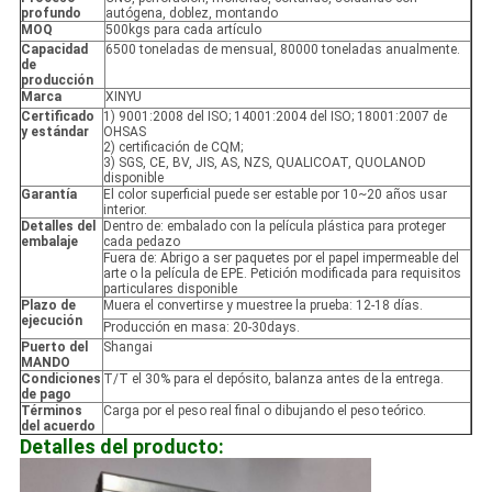
profundo
autógena, doblez, montando
MOQ
500kgs para cada artículo
Capacidad
6500 toneladas de mensual, 80000 toneladas anualmente.
de
producción
Marca
XINYU
Certificado
1) 9001:2008 del ISO; 14001:2004 del ISO; 18001:2007 de
y estándar
OHSAS
2) certificación de CQM;
3) SGS, CE, BV, JIS, AS, NZS, QUALICOAT, QUOLANOD
disponible
Garantía
El color superficial puede ser estable por 10~20 años usar
interior.
Detalles del
Dentro de: embalado con la película plástica para proteger
embalaje
cada pedazo
Fuera de: Abrigo a ser paquetes por el papel impermeable del
arte o la película de EPE. Petición modificada para requisitos
particulares disponible
Plazo de
Muera el convertirse y muestree la prueba: 12-18 días.
ejecución
Producción en masa: 20-30days.
Puerto del
Shangai
MANDO
Condiciones
T/T el 30% para el depósito, balanza antes de la entrega.
de pago
Términos
Carga por el peso real final o dibujando el peso teórico.
del acuerdo
Detalles del producto: