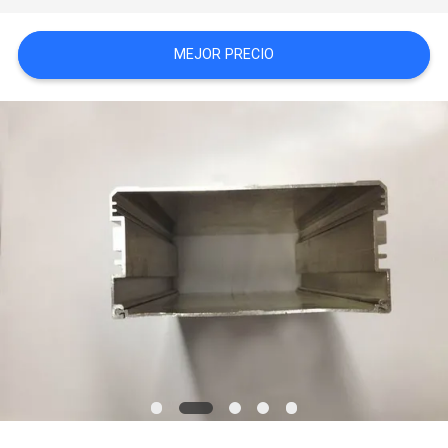
PIDA
MEJOR PRECIO
UNA
CITA
MAPA
DEL
SITIO
PRIVACY
POLICY