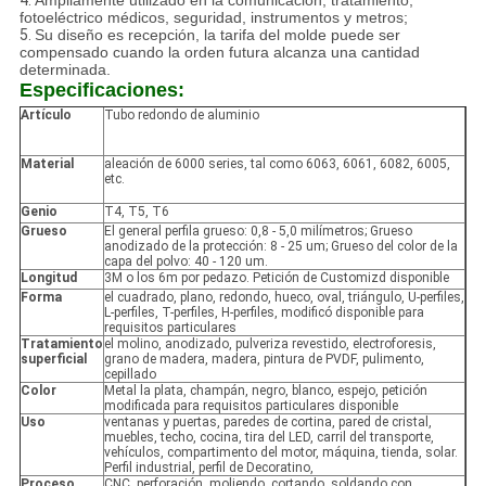
4.
Ampliamente utilizado en la comunicación, tratamiento,
fotoeléctrico médicos, seguridad, instrumentos y metros;
5.
Su diseño es recepción, la tarifa del molde puede ser
compensado cuando la orden futura alcanza una cantidad
determinada.
Especificaciones:
Artículo
Tubo redondo de aluminio
Material
aleación de 6000 series, tal como 6063, 6061, 6082, 6005,
etc.
Genio
T4, T5, T6
Grueso
El general perfila grueso: 0,8 - 5,0 milímetros; Grueso
anodizado de la protección: 8 - 25 um; Grueso del color de la
capa del polvo: 40 - 120 um.
Longitud
3M o los 6m por pedazo. Petición de Customizd disponible
Forma
el cuadrado, plano, redondo, hueco, oval, triángulo, U-perfiles,
L-perfiles, T-perfiles, H-perfiles, modificó disponible para
requisitos particulares
Tratamiento
el molino, anodizado, pulveriza revestido, electroforesis,
superficial
grano de madera, madera, pintura de PVDF, pulimento,
cepillado
Color
Metal la plata, champán, negro, blanco, espejo, petición
modificada para requisitos particulares disponible
Uso
ventanas y puertas, paredes de cortina, pared de cristal,
muebles, techo, cocina, tira del LED, carril del transporte,
vehículos, compartimento del motor, máquina, tienda, solar.
Perfil industrial, perfil de Decoratino,
Proceso
CNC, perforación, moliendo, cortando, soldando con