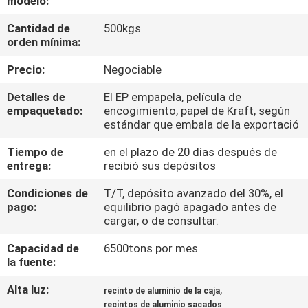
modelo:
DE
Cantidad de
500kgs
LA
orden mínima:
FÁBRICA
Precio:
Negociable
CONTROL
Detalles de
El EP empapela, película de
empaquetado:
encogimiento, papel de Kraft, según
DE
estándar que embala de la exportació
CALIDAD
Tiempo de
en el plazo de 20 días después de
entrega:
recibió sus depósitos
ÉNTRENOS
Condiciones de
T/T, depósito avanzado del 30%, el
pago:
equilibrio pagó apagado antes de
EN
cargar, o de consultar.
CONTACTO
Capacidad de
6500tons por mes
CON
la fuente:
Alta luz:
,
recinto de aluminio de la caja
NOTICIAS
recintos de aluminio sacados