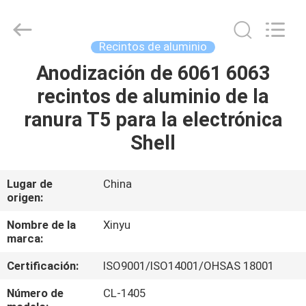
2026
KALU
INDUSTRY.
All
Rights
Recintos de aluminio
Reserved.
Anodización de 6061 6063
HOGAR
recintos de aluminio de la
PRODUCTOS
ranura T5 para la electrónica
Shell
VR
SHOW
Lugar de
China
origen:
SOBRE
Nombre de la
Xinyu
marca:
NOSOTROS
Certificación:
ISO9001/ISO14001/OHSAS 18001
VIAJE
Número de
CL-1405